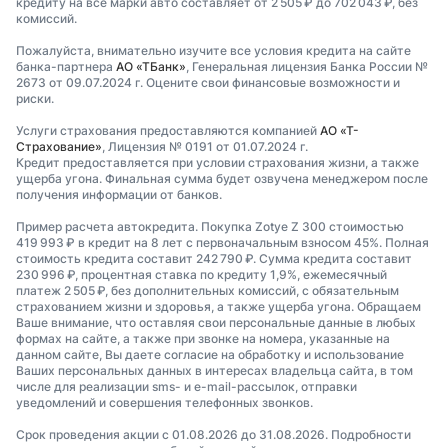
кредиту на все марки авто составляет от 2 505 ₽ до 702 043 ₽, без
комиссий.
Пожалуйста, внимательно изучите все условия кредита на сайте
банка-партнера
АО «ТБанк»
, Генеральная лицензия Банка России №
2673 от 09.07.2024 г. Оцените свои финансовые возможности и
риски.
Услуги страхования предоставляются компанией
АО «Т-
Страхование»
, Лицензия № 0191 от 01.07.2024 г.
Кредит предоставляется при условии страхования жизни, а также
ущерба угона. Финальная сумма будет озвучена менеджером после
получения информации от банков.
Пример расчета автокредита. Покупка Zotye Z 300 стоимостью
419 993 ₽ в кредит на 8 лет с первоначальным взносом 45%. Полная
стоимость кредита составит 242 790 ₽. Сумма кредита составит
230 996 ₽, процентная ставка по кредиту 1,9%, ежемесячный
платеж 2 505 ₽, без дополнительных комиссий, с обязательным
страхованием жизни и здоровья, а также ущерба угона. Обращаем
Ваше внимание, что оставляя свои персональные данные в любых
формах на сайте, а также при звонке на номера, указанные на
данном сайте, Вы даете согласие на обработку и использование
Ваших персональных данных в интересах владельца сайта, в том
числе для реализации sms- и e-mail-рассылок, отправки
уведомлений и совершения телефонных звонков.
Срок проведения акции с 01.08.2026 до 31.08.2026. Подробности