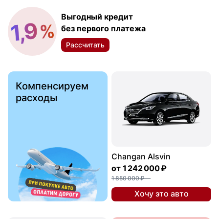
Выгодный кредит
1,9
%
без первого платежа
Рассчитать
Компенсируем
расходы
Changan Alsvin
от
1 242 000 ₽
1 850 000 ₽
Хочу это авто