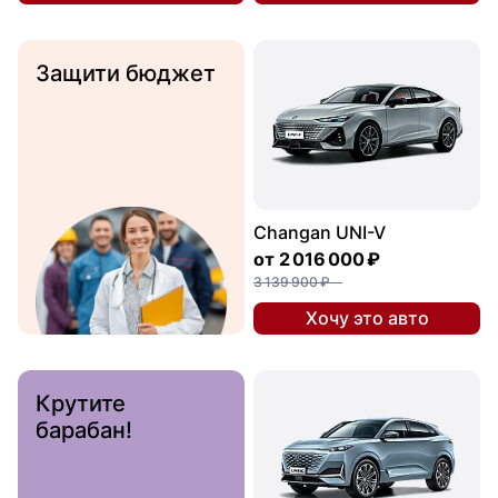
Защити бюджет
Changan UNI-V
от
2 016 000 ₽
3 139 900 ₽
Хочу это авто
Крутите
барабан!