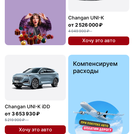
Changan UNI-K
от
2 526 000 ₽
4 049 900 ₽
Хочу это авто
Компенсируем
расходы
Changan UNI-K iDD
от
3 653 930 ₽
5 219 900 ₽
Хочу это авто