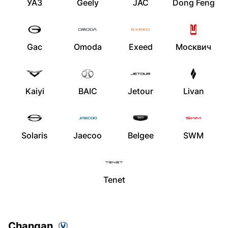
УАЗ
Geely
JAC
Dong Feng
Gac
Omoda
Exeed
Москвич
Kaiyi
BAIC
Jetour
Livan
Solaris
Jaecoo
Belgee
SWM
Tenet
Changan