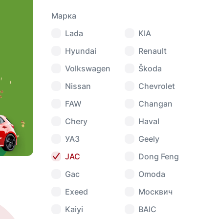
Марка
Lada
KIA
Hyundai
Renault
Volkswagen
Škoda
Nissan
Chevrolet
FAW
Changan
Chery
Haval
УАЗ
Geely
JAC
Dong Feng
Gac
Omoda
Exeed
Москвич
Kaiyi
BAIC