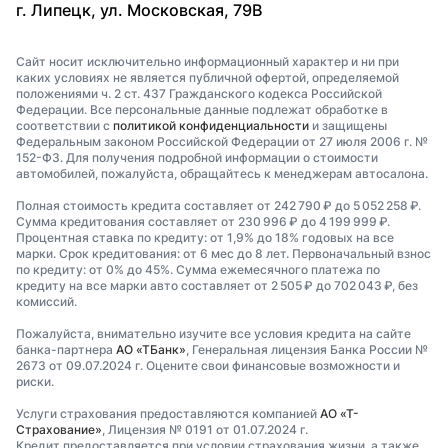
г. Липецк, ул. Московская, 79В
Сайт носит исключительно информационный характер и ни при
каких условиях не является публичной офертой, определяемой
положениями ч. 2 ст. 437 Гражданского кодекса Российской
Федерации. Все персональные данные подлежат обработке в
соответствии с
политикой конфиденциальности
и защищены
Федеральным законом Российской Федерации от 27 июля 2006 г. №
152-ФЗ. Для получения подробной информации о стоимости
автомобилей, пожалуйста, обращайтесь к менеджерам автосалона.
Полная стоимость кредита составляет от 242 790 ₽ до 5 052 258 ₽.
Сумма кредитования составляет от 230 996 ₽ до 4 199 999 ₽.
Процентная ставка по кредиту: от 1,9% до 18% годовых на все
марки. Срок кредитования: от 6 мес до 8 лет. Первоначальный взнос
по кредиту: от 0% до 45%. Сумма ежемесячного платежа по
кредиту на все марки авто составляет от 2 505 ₽ до 702 043 ₽, без
комиссий.
Пожалуйста, внимательно изучите все условия кредита на сайте
банка-партнера
АО «ТБанк»
, Генеральная лицензия Банка России №
2673 от 09.07.2024 г. Оцените свои финансовые возможности и
риски.
Услуги страхования предоставляются компанией
АО «Т-
Страхование»
, Лицензия № 0191 от 01.07.2024 г.
Кредит предоставляется при условии страхования жизни, а также