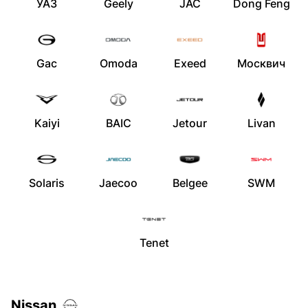
УАЗ
Geely
JAC
Dong Feng
Gac
Omoda
Exeed
Москвич
Kaiyi
BAIC
Jetour
Livan
Solaris
Jaecoo
Belgee
SWM
Tenet
Nissan