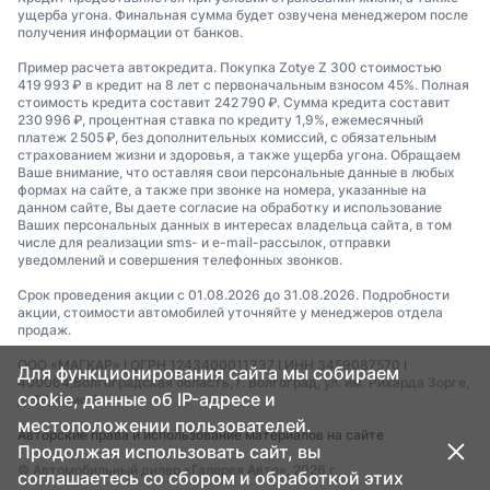
ущерба угона. Финальная сумма будет озвучена менеджером после
получения информации от банков.
Пример расчета автокредита. Покупка Zotye Z 300 стоимостью
419 993 ₽ в кредит на 8 лет с первоначальным взносом 45%. Полная
стоимость кредита составит 242 790 ₽. Сумма кредита составит
230 996 ₽, процентная ставка по кредиту 1,9%, ежемесячный
платеж 2 505 ₽, без дополнительных комиссий, с обязательным
страхованием жизни и здоровья, а также ущерба угона. Обращаем
Ваше внимание, что оставляя свои персональные данные в любых
формах на сайте, а также при звонке на номера, указанные на
данном сайте, Вы даете согласие на обработку и использование
Ваших персональных данных в интересах владельца сайта, в том
числе для реализации sms- и e-mail-рассылок, отправки
уведомлений и совершения телефонных звонков.
Срок проведения акции с 01.08.2026 до 31.08.2026. Подробности
акции, стоимости автомобилей уточняйте у менеджеров отдела
продаж.
ООО «МАГКАР» I ОГРН 1243400011337 I ИНН 3459087570 I
Для функционирования сайта мы собираем
400064,Волгоградская область, г. Волгоград, ул. им. Рихарда Зорге,
cookie, данные об IP-адресе и
д. 55, офис 3.
местоположении пользователей.
Авторские права и использование материалов на сайте
Продолжая использовать сайт, вы
© Автомобильный дилер «Галерея Авто», 2026 г.
соглашаетесь со сбором и обработкой этих