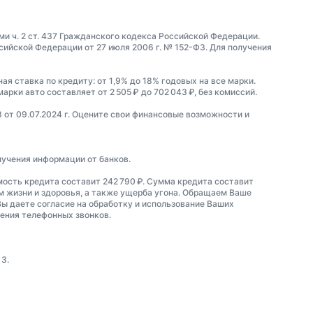
и ч. 2 ст. 437 Гражданского кодекса Российской Федерации.
йской Федерации от 27 июля 2006 г. № 152-ФЗ. Для получения
ая ставка по кредиту: от 1,9% до 18% годовых на все марки.
рки авто составляет от 2 505 ₽ до 702 043 ₽, без комиссий.
3 от 09.07.2024 г. Оцените свои финансовые возможности и
лучения информации от банков.
мость кредита составит 242 790 ₽. Сумма кредита составит
ем жизни и здоровья, а также ущерба угона. Обращаем Ваше
Вы даете согласие на обработку и использование Ваших
шения телефонных звонков.
 3.