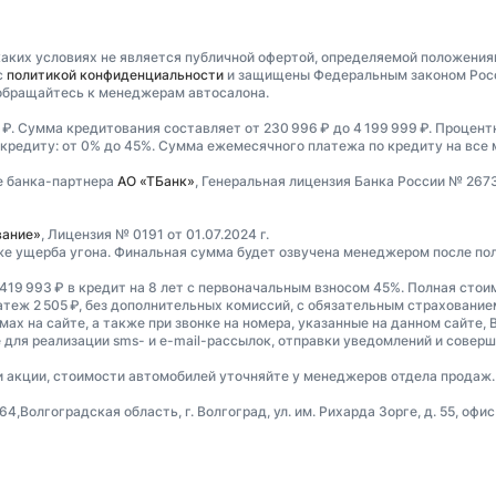
аких условиях не является публичной офертой, определяемой положениям
с
политикой конфиденциальности
и защищены Федеральным законом Росси
обращайтесь к менеджерам автосалона.
 ₽. Сумма кредитования составляет от 230 996 ₽ до 4 199 999 ₽. Процентн
 кредиту: от 0% до 45%. Сумма ежемесячного платежа по кредиту на все ма
е банка-партнера
АО «ТБанк»
, Генеральная лицензия Банка России № 267
вание»
, Лицензия № 0191 от 01.07.2024 г.
же ущерба угона. Финальная сумма будет озвучена менеджером после по
419 993 ₽ в кредит на 8 лет с первоначальным взносом 45%. Полная стои
атеж 2 505 ₽, без дополнительных комиссий, с обязательным страховани
ах на сайте, а также при звонке на номера, указанные на данном сайте, 
 для реализации sms- и e-mail-рассылок, отправки уведомлений и совер
ти акции, стоимости автомобилей уточняйте у менеджеров отдела продаж.
олгоградская область, г. Волгоград, ул. им. Рихарда Зорге, д. 55, офис