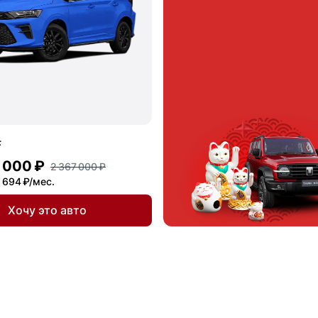
F
 000 ₽
2 367 000 ₽
 694 ₽/мес.
Хочу это авто