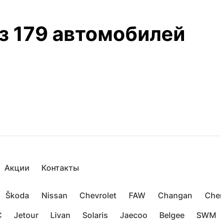
з 179 автомобилей
Акции
Контакты
Škoda
Nissan
Chevrolet
FAW
Changan
Che
C
Jetour
Livan
Solaris
Jaecoo
Belgee
SWM