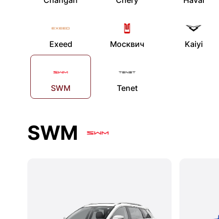
Changan
Chery
Haval
Exeed
Москвич
Kaiyi
SWM
Tenet
SWM