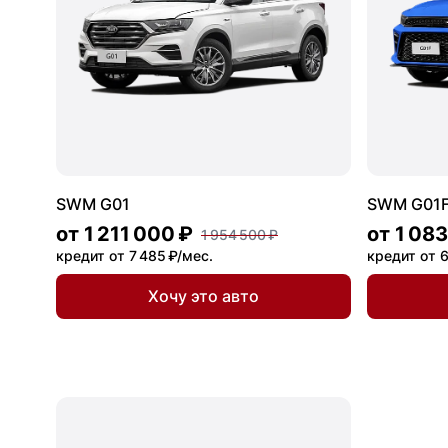
SWM G01
SWM G01
от
1 211 000 ₽
от
1 083
1 954 500 ₽
кредит от 7 485 ₽/мес.
кредит от 6
Хочу это авто