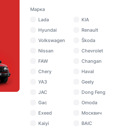
Марка
Lada
KIA
Hyundai
Renault
Volkswagen
Škoda
Nissan
Chevrolet
FAW
Changan
Chery
Haval
УАЗ
Geely
JAC
Dong Feng
Gac
Omoda
Exeed
Москвич
Kaiyi
BAIC