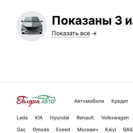
Показаны 3 и
Показать все
Автомобили
Кредит
Lada
KIA
Hyundai
Renault
Volkswagen
Gac
Omoda
Exeed
Москвич
Kaiyi
BAI