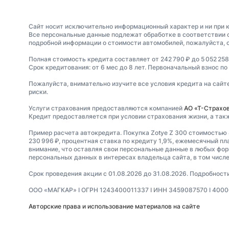
Сайт носит исключительно информационный характер и ни при к
Все персональные данные подлежат обработке в соответствии 
подробной информации о стоимости автомобилей, пожалуйста, 
Полная стоимость кредита составляет от 242 790 ₽ до 5 052 258
Срок кредитования: от 6 мес до 8 лет. Первоначальный взнос по
Пожалуйста, внимательно изучите все условия кредита на сайт
риски.
Услуги страхования предоставляются компанией
АО «Т-Страхо
Кредит предоставляется при условии страхования жизни, а так
Пример расчета автокредита. Покупка Zotye Z 300 стоимостью 
230 996 ₽, процентная ставка по кредиту 1,9%, ежемесячный пл
внимание, что оставляя свои персональные данные в любых форм
персональных данных в интересах владельца сайта, в том числе
Срок проведения акции с 01.08.2026 до 31.08.2026. Подробнос
ООО «МАГКАР» I ОГРН 1243400011337 I ИНН 3459087570 I 400064,В
Авторские права и использование материалов на сайте