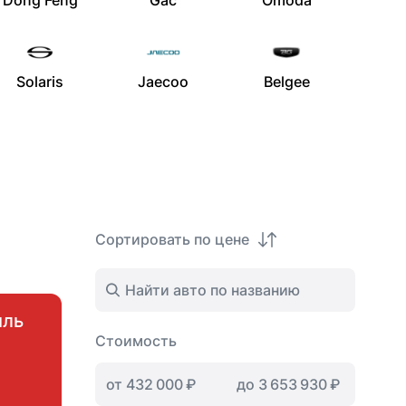
Dong Feng
Gac
Omoda
Solaris
Jaecoo
Belgee
Сортировать по цене
иль
Стоимость