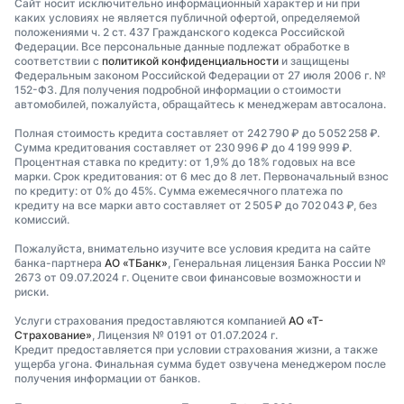
Сайт носит исключительно информационный характер и ни при
каких условиях не является публичной офертой, определяемой
положениями ч. 2 ст. 437 Гражданского кодекса Российской
Федерации. Все персональные данные подлежат обработке в
соответствии с
политикой конфиденциальности
и защищены
Федеральным законом Российской Федерации от 27 июля 2006 г. №
152-ФЗ. Для получения подробной информации о стоимости
автомобилей, пожалуйста, обращайтесь к менеджерам автосалона.
Полная стоимость кредита составляет от 242 790 ₽ до 5 052 258 ₽.
Сумма кредитования составляет от 230 996 ₽ до 4 199 999 ₽.
Процентная ставка по кредиту: от 1,9% до 18% годовых на все
марки. Срок кредитования: от 6 мес до 8 лет. Первоначальный взнос
по кредиту: от 0% до 45%. Сумма ежемесячного платежа по
кредиту на все марки авто составляет от 2 505 ₽ до 702 043 ₽, без
комиссий.
Пожалуйста, внимательно изучите все условия кредита на сайте
банка-партнера
АО «ТБанк»
, Генеральная лицензия Банка России №
2673 от 09.07.2024 г. Оцените свои финансовые возможности и
риски.
Услуги страхования предоставляются компанией
АО «Т-
Страхование»
, Лицензия № 0191 от 01.07.2024 г.
Кредит предоставляется при условии страхования жизни, а также
ущерба угона. Финальная сумма будет озвучена менеджером после
получения информации от банков.