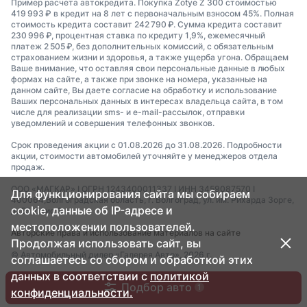
Пример расчета автокредита. Покупка Zotye Z 300 стоимостью
419 993 ₽ в кредит на 8 лет с первоначальным взносом 45%. Полная
стоимость кредита составит 242 790 ₽. Сумма кредита составит
230 996 ₽, процентная ставка по кредиту 1,9%, ежемесячный
платеж 2 505 ₽, без дополнительных комиссий, с обязательным
страхованием жизни и здоровья, а также ущерба угона. Обращаем
Ваше внимание, что оставляя свои персональные данные в любых
формах на сайте, а также при звонке на номера, указанные на
данном сайте, Вы даете согласие на обработку и использование
Ваших персональных данных в интересах владельца сайта, в том
числе для реализации sms- и e-mail-рассылок, отправки
уведомлений и совершения телефонных звонков.
Срок проведения акции с 01.08.2026 до 31.08.2026. Подробности
акции, стоимости автомобилей уточняйте у менеджеров отдела
продаж.
ООО «МАГКАР» I ОГРН 1243400011337 I ИНН 3459087570 I
Для функционирования сайта мы собираем
400064,Волгоградская область, г. Волгоград, ул. им. Рихарда Зорге,
cookie, данные об IP-адресе и
д. 55, офис 3.
местоположении пользователей.
Авторские права и использование материалов на сайте
Продолжая использовать сайт, вы
© Автомобильный дилер «Галерея Авто», 2026 г.
соглашаетесь со сбором и обработкой этих
данных в соответствии с
политикой
Подбор авто
1
конфиденциальности.