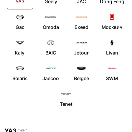
УАЗ
Geely
JAC
Dong Feng
Gac
Omoda
Exeed
Москвич
Kaiyi
BAIC
Jetour
Livan
Solaris
Jaecoo
Belgee
SWM
Tenet
УАЗ