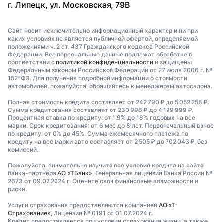
г. Липецк, ул. Московская, 79В
Сайт носит исключительно информационный характер и ни при
каких условиях не является публичной офертой, определяемой
положениями ч. 2 ст. 437 Гражданского кодекса Российской
Федерации. Все персональные данные подлежат обработке в
соответствии с
политикой конфиденциальности
и защищены
Федеральным законом Российской Федерации от 27 июля 2006 г. №
152-ФЗ. Для получения подробной информации о стоимости
автомобилей, пожалуйста, обращайтесь к менеджерам автосалона.
Полная стоимость кредита составляет от 242 790 ₽ до 5 052 258 ₽.
Сумма кредитования составляет от 230 996 ₽ до 4 199 999 ₽.
Процентная ставка по кредиту: от 1,9% до 18% годовых на все
марки. Срок кредитования: от 6 мес до 8 лет. Первоначальный взнос
по кредиту: от 0% до 45%. Сумма ежемесячного платежа по
кредиту на все марки авто составляет от 2 505 ₽ до 702 043 ₽, без
комиссий.
Пожалуйста, внимательно изучите все условия кредита на сайте
банка-партнера
АО «ТБанк»
, Генеральная лицензия Банка России №
2673 от 09.07.2024 г. Оцените свои финансовые возможности и
риски.
Услуги страхования предоставляются компанией
АО «Т-
Страхование»
, Лицензия № 0191 от 01.07.2024 г.
Кредит предоставляется при условии страхования жизни, а также