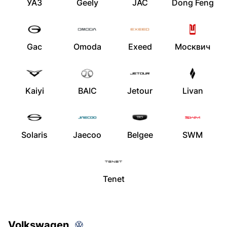
УАЗ
Geely
JAC
Dong Feng
Gac
Omoda
Exeed
Москвич
Kaiyi
BAIC
Jetour
Livan
Solaris
Jaecoo
Belgee
SWM
Tenet
Volkswagen