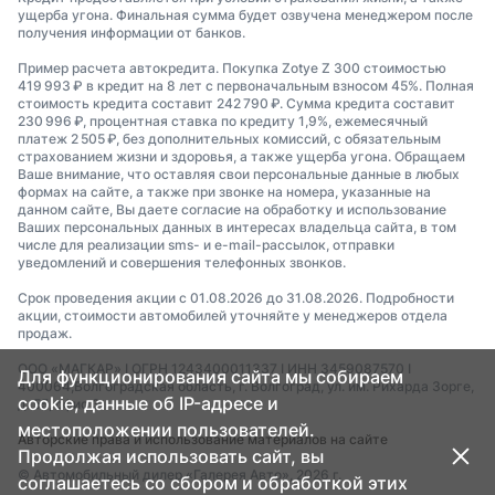
ущерба угона. Финальная сумма будет озвучена менеджером после
получения информации от банков.
Пример расчета автокредита. Покупка Zotye Z 300 стоимостью
419 993 ₽ в кредит на 8 лет с первоначальным взносом 45%. Полная
стоимость кредита составит 242 790 ₽. Сумма кредита составит
230 996 ₽, процентная ставка по кредиту 1,9%, ежемесячный
платеж 2 505 ₽, без дополнительных комиссий, с обязательным
страхованием жизни и здоровья, а также ущерба угона. Обращаем
Ваше внимание, что оставляя свои персональные данные в любых
формах на сайте, а также при звонке на номера, указанные на
данном сайте, Вы даете согласие на обработку и использование
Ваших персональных данных в интересах владельца сайта, в том
числе для реализации sms- и e-mail-рассылок, отправки
уведомлений и совершения телефонных звонков.
Срок проведения акции с 01.08.2026 до 31.08.2026. Подробности
акции, стоимости автомобилей уточняйте у менеджеров отдела
продаж.
ООО «МАГКАР» I ОГРН 1243400011337 I ИНН 3459087570 I
Для функционирования сайта мы собираем
400064,Волгоградская область, г. Волгоград, ул. им. Рихарда Зорге,
cookie, данные об IP-адресе и
д. 55, офис 3.
местоположении пользователей.
Авторские права и использование материалов на сайте
Продолжая использовать сайт, вы
© Автомобильный дилер «Галерея Авто», 2026 г.
соглашаетесь со сбором и обработкой этих