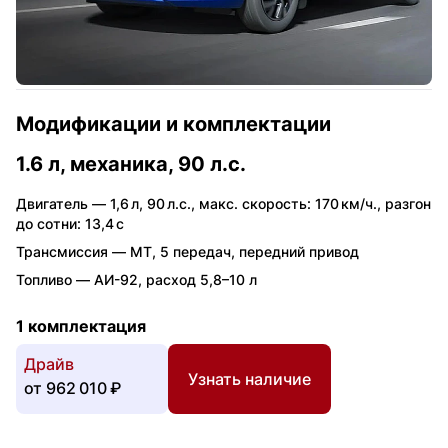
Модификации и комплектации
1.6 л, механика, 90 л.с.
Двигатель —
1,6 л
,
90 л.с.
,
макс. скорость: 170 км/ч.
,
разгон
до сотни: 13,4 с
Трансмиссия —
MT
,
5 передач
,
передний привод
Топливо —
АИ-92
,
расход 5,8–10 л
1 комплектация
Драйв
Узнать наличие
от
962 010 ₽