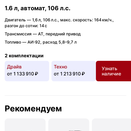
1.6 л, автомат, 106 л.с.
Двигатель —
1,6 л
,
106 л.с.
,
макс. скорость: 164 км/ч.
,
разгон до сотни: 14 с
Трансмиссия —
AT
,
передний привод
Топливо —
АИ-92
,
расход 5,8–9,7 л
2 комплектации
Драйв
Техно
Узнать
от
1 133 910 ₽
от
1 213 910 ₽
наличие
Рекомендуем