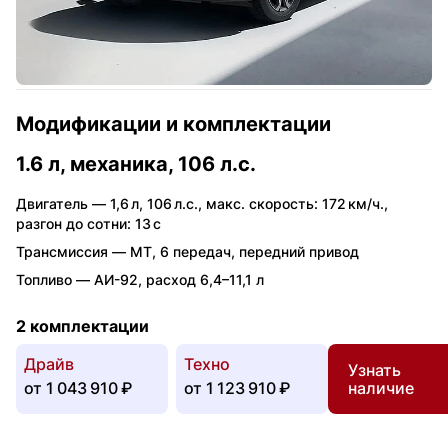
Модификации и комплектации
1.6 л, механика, 106 л.с.
Двигатель —
1,6 л
,
106 л.с.
,
макс. скорость: 172 км/ч.
,
разгон до сотни: 13 с
Трансмиссия —
MT
,
6 передач
,
передний привод
Топливо —
АИ-92
,
расход 6,4–11,1 л
2 комплектации
Драйв
Техно
Узнать
от
1 043 910 ₽
от
1 123 910 ₽
наличие