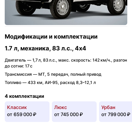
Модификации и комплектации
1.7 л, механика, 83 л.с., 4x4
Двигатель —
1,7 л
,
83 л.с.
,
макс. скорость: 142 км/ч.
,
разгон
до сотни: 17 с
Трансмиссия —
MT
,
5 передач
,
полный привод
Топливо —
433 км
,
АИ-95
,
расход 8,3–12,1 л
4 комплектации
Классик
Люкс
Урбан
от
659 000 ₽
от
745 000 ₽
от
799 000 ₽