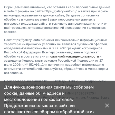
Обращаем Ваше внимание, что оставляя свои персональные данные
в любых формах на сайте https://galery-auto.ru/, а также при звонке
на номера, указанные на данном сайте, Вы даете согласие на
обработку и использование Ваших персональных данных в
интересах владельца сайта, в том числе для реализации sms- и e-
mail-рассылок, отправки уведомлений и совершения телефонных
звонков.
Сайт https://galery-auto.ru/ носит исключительно информационный
характер и ни при каких условиях не является публичной офертой,
определяемой положениями ч. 2 ст. 437 Гражданского кодекса
Российской Федерации. Все персональные данные подлежат
обработке в соответствии с
политикой конфиденциальности
и
защищены Федеральным законом Российской Федерации от 27
июля 2006 г. № 152-ФЗ. Для получения подробной информации о
стоимости автомобилей, пожалуйста, обращайтесь к менеджерам
автосалона.
Срок проведения акции с 01.08.2026 до 31.08.2026. Подробности
акций уточняйте у менеджеров отдела продаж.
Для функционирования сайта мы собираем
cookie, данные об IP-адресе и
ООО «МАГКАР» I ОГРН 1243400011337 I ИНН 3459087570 I
400064,Волгоградская область, г. Волгоград, ул. им. Рихарда Зорге,
местоположении пользователей.
д. 55, офис 3.
Продолжая использовать сайт, вы
© Автомобильный дилер «Галерея Авто», 2026 г.
соглашаетесь со сбором и обработкой этих