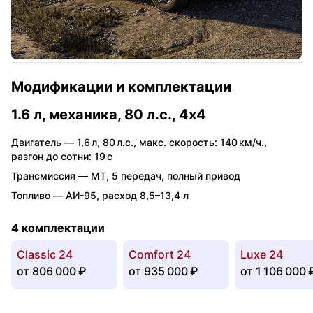
Модификации и комплектации
1.6 л, механика, 80 л.с., 4x4
Двигатель —
1,6 л
,
80 л.с.
,
макс. скорость: 140 км/ч.
,
разгон до сотни: 19 с
Трансмиссия —
MT
,
5 передач
,
полный привод
Топливо —
АИ-95
,
расход 8,5–13,4 л
4 комплектации
Classic 24
Comfort 24
Luxe 24
от
806 000 ₽
от
935 000 ₽
от
1 106 000 