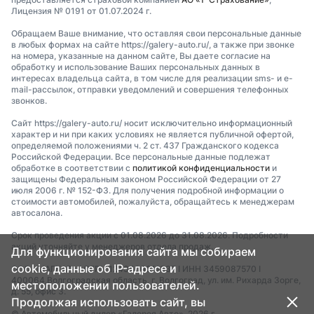
Лицензия № 0191 от 01.07.2024 г.
Обращаем Ваше внимание, что оставляя свои персональные данные
в любых формах на сайте https://galery-auto.ru/, а также при звонке
на номера, указанные на данном сайте, Вы даете согласие на
обработку и использование Ваших персональных данных в
интересах владельца сайта, в том числе для реализации sms- и e-
mail-рассылок, отправки уведомлений и совершения телефонных
звонков.
Сайт https://galery-auto.ru/ носит исключительно информационный
характер и ни при каких условиях не является публичной офертой,
определяемой положениями ч. 2 ст. 437 Гражданского кодекса
Российской Федерации. Все персональные данные подлежат
обработке в соответствии с
политикой конфиденциальности
и
защищены Федеральным законом Российской Федерации от 27
июля 2006 г. № 152-ФЗ. Для получения подробной информации о
стоимости автомобилей, пожалуйста, обращайтесь к менеджерам
автосалона.
Срок проведения акции с 01.08.2026 до 31.08.2026. Подробности
акций уточняйте у менеджеров отдела продаж.
Для функционирования сайта мы собираем
cookie, данные об IP-адресе и
ООО «МАГКАР» I ОГРН 1243400011337 I ИНН 3459087570 I
400064,Волгоградская область, г. Волгоград, ул. им. Рихарда Зорге,
местоположении пользователей.
д. 55, офис 3.
Продолжая использовать сайт, вы
© Автомобильный дилер «Галерея Авто», 2026 г.