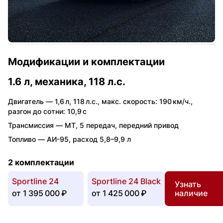
Модификации и комплектации
1.6 л, механика, 118 л.с.
Двигатель —
1,6 л
,
118 л.с.
,
макс. скорость: 190 км/ч.
,
разгон до сотни: 10,9 с
Трансмиссия —
MT
,
5 передач
,
передний привод
Топливо —
АИ-95
,
расход 5,8–9,9 л
2 комплектации
Sportline 24
Sportline 24 Black
Узнать
от
1 395 000 ₽
от
1 425 000 ₽
наличие