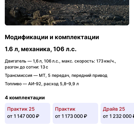
Модификации и комплектации
1.6 л, механика, 106 л.с.
Двигатель —
1,6 л
,
106 л.с.
,
макс. скорость: 173 км/ч.
,
разгон до сотни: 13 с
Трансмиссия —
MT
,
5 передач
,
передний привод
Топливо —
АИ-92
,
расход 5,8–9,9 л
4 комплектации
Практик 25
Практик
Драйв 25
от
1 147 000 ₽
от
1 173 000 ₽
от
1 232 000 