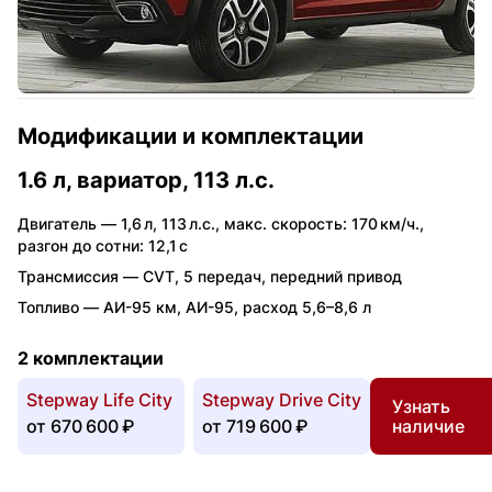
Модификации и комплектации
1.6 л, вариатор, 113 л.с.
Двигатель —
1,6 л
,
113 л.с.
,
макс. скорость: 170 км/ч.
,
разгон до сотни: 12,1 с
Трансмиссия —
CVT
,
5 передач
,
передний привод
Топливо —
АИ-95 км
,
АИ-95
,
расход 5,6–8,6 л
2 комплектации
Stepway Life City
Stepway Drive City
Узнать
от
670 600 ₽
от
719 600 ₽
наличие