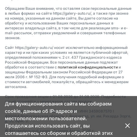
Обращаем Ваше внимание, что оставляя свои персональные данные
в любых формах на сайте https://galery-auto.ru/, а также при звонке
на номера, указанные на данном сайте, Вы даете согласие на
обработку и использование Ваших персональных данных в
интересах владельца сайта, в том числе для реализации sms- и e-
mail-рассылок, отправки уведомлений и совершения телефонных
звонков.
Сайт https://galery-auto.ru/ носит исключительно информационный
характер и ни при каких условиях не является публичной офертой,
определяемой положениями ч. 2 ст. 437 Гражданского кодекса
Российской Федерации. Все персональные данные подлежат
обработке в соответствии с
политикой конфиденциальности
и
защищены Федеральным законом Российской Федерации от 27
июля 2006 г. № 152-ФЗ. Для получения подробной информации о
стоимости автомобилей, пожалуйста, обращайтесь к менеджерам
автосалона.
Срок проведения акции с 01.08.2026 до 31.08.2026. Подробности
акций уточняйте у менеджеров отдела продаж.
Для функционирования сайта мы собираем
cookie, данные об IP-адресе и
ООО «МАГКАР» I ОГРН 1243400011337 I ИНН 3459087570 I
400064,Волгоградская область, г. Волгоград, ул. им. Рихарда Зорге,
местоположении пользователей.
д. 55, офис 3.
Продолжая использовать сайт, вы
© Автомобильный дилер «Галерея Авто», 2026 г.
соглашаетесь со сбором и обработкой этих