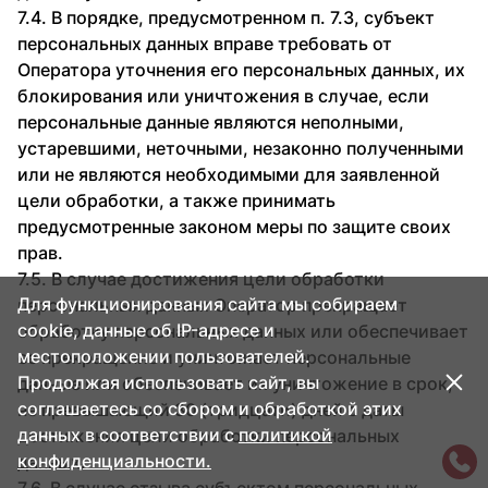
7.4. В порядке, предусмотренном п. 7.3, субъект
персональных данных вправе требовать от
Оператора уточнения его персональных данных, их
блокирования или уничтожения в случае, если
персональные данные являются неполными,
устаревшими, неточными, незаконно полученными
или не являются необходимыми для заявленной
цели обработки, а также принимать
предусмотренные законом меры по защите своих
прав.
7.5. В случае достижения цели обработки
Для функционирования сайта мы собираем
персональных данных Оператор прекращает
cookie, данные об IP-адресе и
обработку персональных данных или обеспечивает
местоположении пользователей.
ее прекращение и уничтожает персональные
Продолжая использовать сайт, вы
данные или обеспечивает их уничтожение в срок,
соглашаетесь со сбором и обработкой этих
не превышающий 30 (тридцати) дней с даты
данных в соответствии с
политикой
достижения цели обработки персональных
конфиденциальности.
данных.